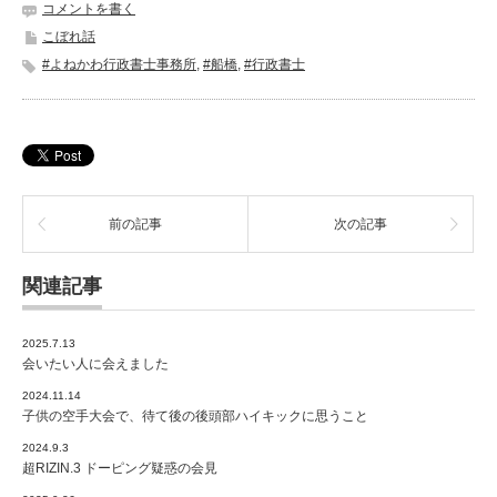
コメントを書く
こぼれ話
#よねかわ行政書士事務所
,
#船橋
,
#行政書士
前の記事
次の記事
関連記事
2025.7.13
会いたい人に会えました
2024.11.14
子供の空手大会で、待て後の後頭部ハイキックに思うこと
2024.9.3
超RIZIN.3 ドーピング疑惑の会見