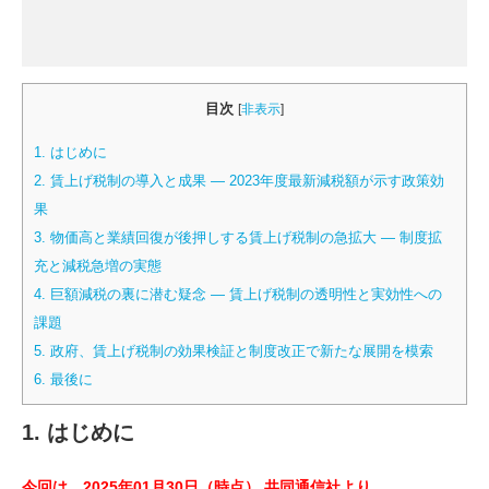
目次
[
非表示
]
1. はじめに
2. 賃上げ税制の導入と成果 ― 2023年度最新減税額が示す政策効
果
3. 物価高と業績回復が後押しする賃上げ税制の急拡大 ― 制度拡
充と減税急増の実態
4. 巨額減税の裏に潜む疑念 ― 賃上げ税制の透明性と実効性への
課題
5. 政府、賃上げ税制の効果検証と制度改正で新たな展開を模索
6. 最後に
1. はじめに
今回は、2025年01月30日（時点） 共同通信社より