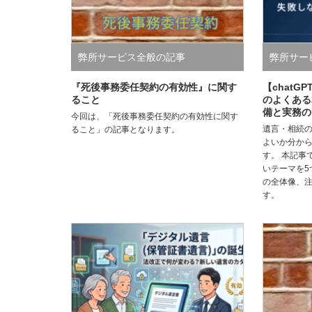
弊所サービス全般の記事
弊所サー
『死後事務委任契約の有効性』に関す
【chat
ること
のよくある
備と実務の
今回は、「死後事務委任契約の有効性に関す
遺言・相続
ること」の記事となります。
よいか分か
す。 本記事
いテーマを5
の全体像、
す。