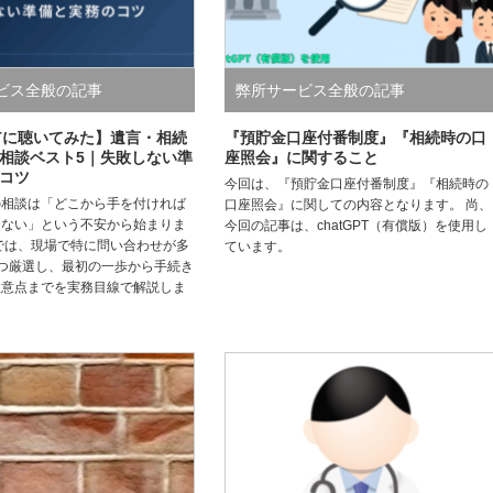
ビス全般の記事
弊所サービス全般の記事
GPTに聴いてみた】遺言・相続
『預貯金口座付番制度』『相続時の口
相談ベスト5｜失敗しない準
座照会』に関すること
コツ
今回は、『預貯金口座付番制度』『相続時の
の相談は「どこから手を付ければ
口座照会』に関しての内容となります。 尚、
らない」という不安から始まりま
今回の記事は、chatGPT（有償版）を使用し
では、現場で特に問い合わせが多
ています。
つ厳選し、最初の一歩から手続き
注意点までを実務目線で解説しま