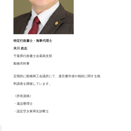
特定行政書士・海事代理士
米川 政志
千葉県行政書士会葛南支部
船橋市幹事
定期的に船橋商工会議所にて、遺言書作成や相続に関する無
料講座を開催しています。
《所有資格》
・遺品整理士
・認定空き家再生診断士