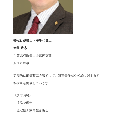
特定行政書士・海事代理士
米川 政志
千葉県行政書士会葛南支部
船橋市幹事
定期的に船橋商工会議所にて、遺言書作成や相続に関する無
料講座を開催しています。
《所有資格》
・遺品整理士
・認定空き家再生診断士