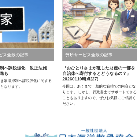
ビス全般の記事
弊所サービス全般の記事
制へ課税強化 改正法施
『おひとりさまが遺した財産の一部を
進も
自治体へ寄付するとどうなるの？』
20260110時点(27)
空き家増抑制へ課税強化に関する
今回は、あくまで一般的な範疇での内容とな
事となります。
ります。 しかし、行政書士でサポートできる
こともありますので、ぜひお気軽にご相談く
ださい。