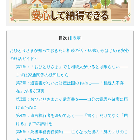
目次
[
非表示
]
おひとりさまが知っておきたい相続の話 ～60歳からはじめる安心
の終活ガイド～
第1章：「おひとりさま」でも相続人がいるとは限らない——
まずは家族関係の棚卸しから
第2章：遺言書がないと財産は国のものに——「相続人不存
在」が招く現実
第3章：おひとりさまこそ遺言書を——自分の意思を確実に届
けるために
第4章：遺言執行者を決めておく——「書く」だけでなく「届
ける」までの設計を
第5章：死後事務委任契約——亡くなった後の「身の回りのこ
と」も託せる安心