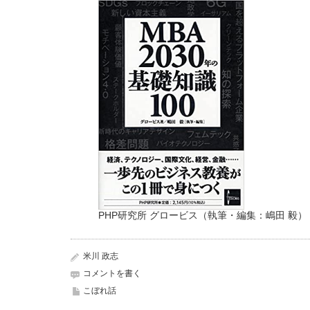
PHP研究所 グロービス（執筆・編集：嶋田 毅）
米川 政志
コメントを書く
こぼれ話