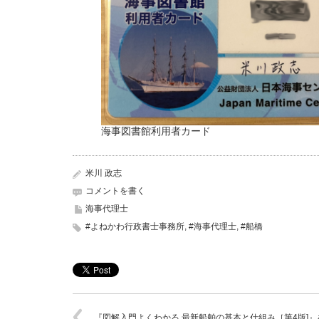
海事図書館利用者カード
米川 政志
コメントを書く
海事代理士
#よねかわ行政書士事務所
,
#海事代理士
,
#船橋
『図解入門よくわかる 最新船舶の基本と仕組み［第4版]』