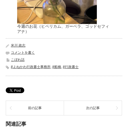
今週のお花（ヒペリカム、ガーベラ、ゴッドセフィ
アナ）
米川 政志
コメントを書く
こぼれ話
#よねかわ行政書士事務所
,
#船橋
,
#行政書士
前の記事
次の記事
関連記事