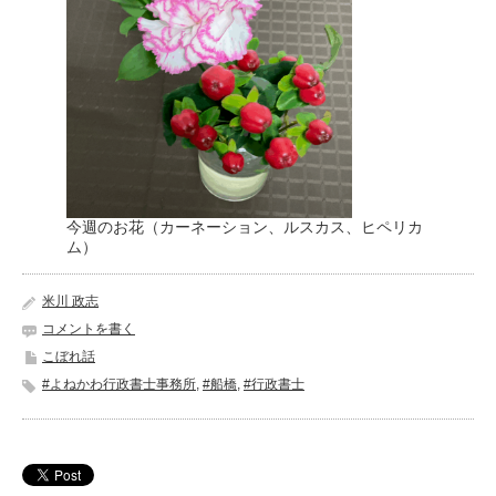
今週のお花（カーネーション、ルスカス、ヒペリカ
ム）
米川 政志
コメントを書く
こぼれ話
#よねかわ行政書士事務所
,
#船橋
,
#行政書士