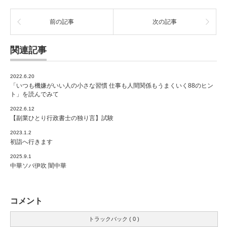
前の記事
次の記事
関連記事
2022.6.20
「いつも機嫌がいい人の小さな習慣 仕事も人間関係もうまくいく88のヒン
ト」を読んでみて
2022.6.12
【副業ひとり行政書士の独り言】試験
2023.1.2
初詣へ行きます
2025.9.1
中華ソバ伊吹 闇中華
コメント
トラックバック ( 0 )