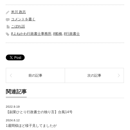
米川 政志
コメントを書く
こぼれ話
#よねかわ行政書士事務所
,
#船橋
,
#行政書士
前の記事
次の記事
関連記事
2022.9.19
【副業ひとり行政書士の独り言】台風14号
2024.6.12
1週間様ほど様子見してましたが