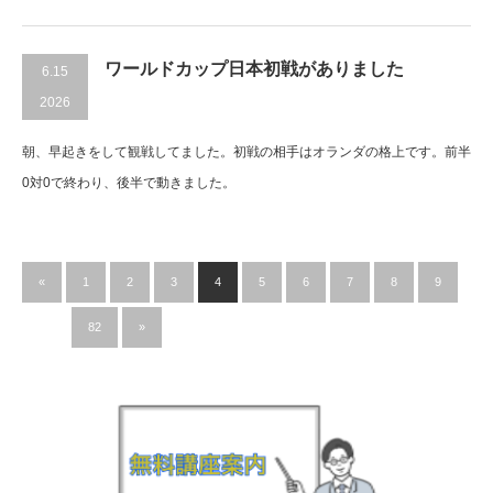
ワールドカップ日本初戦がありました
6.15
2026
朝、早起きをして観戦してました。初戦の相手はオランダの格上です。前半
0対0で終わり、後半で動きました。
«
1
2
3
4
5
6
7
8
9
…
82
»