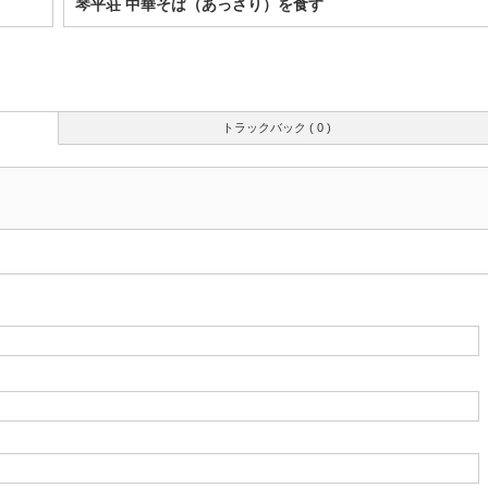
琴平荘 中華そば（あっさり）を食す
トラックバック ( 0 )