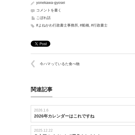
yonekawa-gyosei
コメントを書く
こぼれ話
#よねかわ行政書士事務所
,
#船橋
,
#行政書士
今ハマっているた食べ物
関連記事
2026.1.6
2026年カレンダーはこれですね
2025.12.22