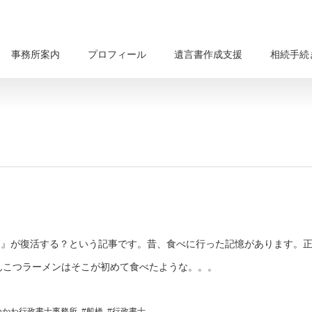
事務所案内
プロフィール
遺言書作成支援
相続手続
でん』が復活する？という記事です。昔、食べに行った記憶があります。
んこつラーメンはそこが初めて食べたような。。。
ねかわ行政書士事務所
,
#船橋
,
#行政書士