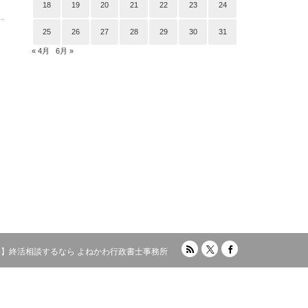
18
19
20
21
22
23
24
25
26
27
28
29
30
31
« 4月
6月 »
RSS
Twitter
Facebook
】終活相談するなら よねかわ行政書士事務所