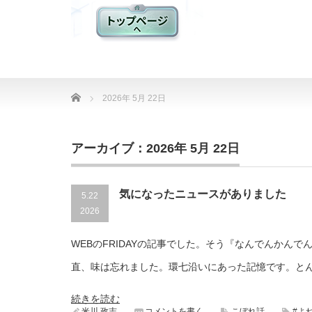
Home
2026年 5月 22日
アーカイブ：2026年 5月 22日
気になったニュースがありました
5.22
2026
WEBのFRIDAYの記事でした。そう『なんでんかん
直、味は忘れました。環七沿いにあった記憶です。と
続きを読む
米川 政志
コメントを書く
こぼれ話
#よ