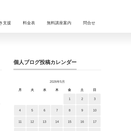
き支援
料金表
無料講座案内
問合せ
個人ブログ投稿カレンダー
2026年5月
月
火
水
木
金
土
日
1
2
3
正
4
5
6
7
8
9
10
11
12
13
14
15
16
17